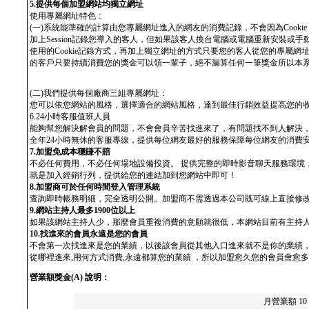
5.提供每個加盟網站均獨立網址
使用專屬網址特色：
(一)系統能準確的計算由您專屬網址進入的網友的消費記錄，不會因為Cookie or
加上Session記錄您導入的客人，但如果該客人換台電腦或電腦重新安裝或手
使用的Cookie記錄方式，再加上獨立網址的方式只要您的客人從您的專屬
的客戶只要持續消費您的獎金可以領一輩子，絕不漏算任何一筆獎金所以本
(二)我們提供每個廠商三組專屬網址：
您可以依您網站的風格，選擇適合的網站風格，達到最佳行銷效益提高您的
6.24小時客服值班人員
能夠幫您解決解會員的問題，不會會員辛苦找進來了，有問題找不到人解決，
全年24小時無休的客服專線，提供每位網友最好的服務保障每位網友的消費
7.加盟免成本穩賺不賠
不必任何費用，不必任何場地設備投資。 提供完整的即時影音聊天服務環境
就是加入經銷行列，提供給您的連結加到您網站中即可！
8.加盟商可於任何時間登入管理系統
查詢即時帳務明細，完全透明公開。加盟商不需透過本公司既可線上直接修
9.網站主持人最多1900位以上
如果該網站主持人少，那麼會員重複消費的意願就很低，本網站目前有主持人
10.找進來的會員永遠是您的會員
不會第一次找進來是您的業績，以後該會員從其他入口進來就不是你的業績
從哪裡進來,用何方式消費,永遠都算您的業績 ，所以加盟愈久您的會員會愈
營業額獎金(A) 說明：
月營業額 10