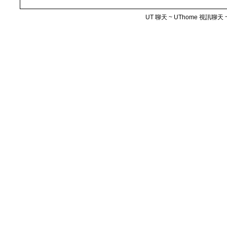
UT 聊天 ~ UThome 視訊聊天