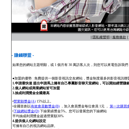
|
隱私權聲明
|
服務條款
|
- 賺錢聯盟 -
如果您的網站主題明顯，或 1 個月有 30 萬訪客人次，則您可以來電告訴
●加盟的優勢 : 免費提供一個影音視訊交友網站，獎金制度最多的影音視訊聯
1.申請最快速 提出申請馬上擁有自己專屬影音聊天室網站，可以開始經營賺
2.個人網站或商業網站皆可加盟
3.抽成利潤獎金全國最高
•
營業額獎金(A)
15%以上。
•全國首創以
有效會員數獎金(B)
，加入會員獎金每位會員 1元 ，
第一次購買會
•
下線網站獎金(D)
下線業績獎金5%。您可以發展您的下線網站
平均抽成利潤獎金超過營業額30%
4.提供個人化網站設定
可擁有自己的視訊網站品牌。