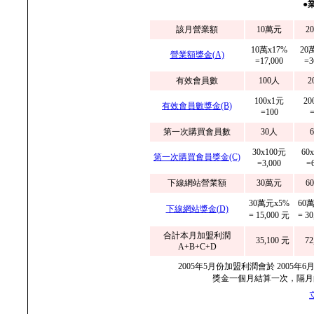
●
該月營業額
10萬元
2
10萬x17%
20
營業額獎金(A)
=17,000
=3
有效會員數
100人
2
100x1元
20
有效會員數獎金(B)
=100
=
第一次購買會員數
30人
30x100元
60
第一次購買會員獎金(C)
=3,000
=
下線網站營業額
30萬元
6
30萬元x5%
60
下線網站獎金(D)
= 15,000 元
= 3
合計本月加盟利潤
35,100 元
72
A+B+C+D
2005年5月份加盟利潤會於 2005
獎金一個月結算一次，隔月